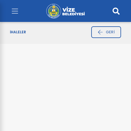
GERI
İHALELER