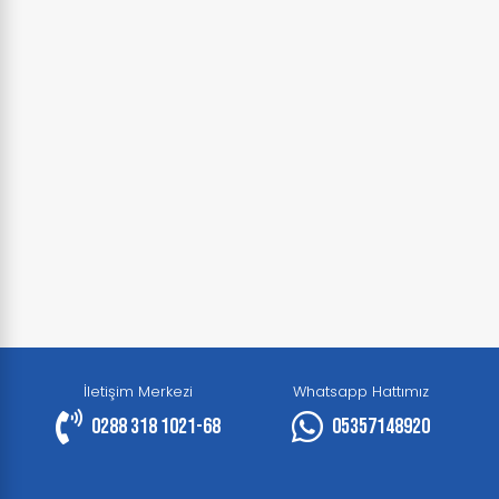
İletişim Merkezi
Whatsapp Hattımız
0288 318 1021-68
05357148920