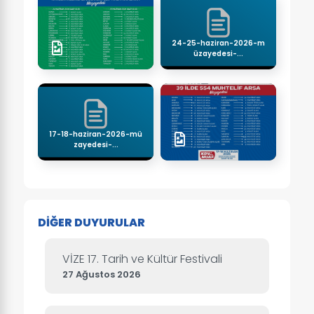
24-25-haziran-2026-m
üzayedesi-...
17-18-haziran-2026-mü
zayedesi-...
DİĞER DUYURULAR
VİZE 17. Tarih ve Kültür Festivali
27 Ağustos 2026