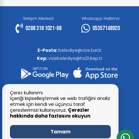
İletişim Merkezi
Whatsapp Hattımız
0288 318 1021-68
05357148920
E-Posta:
belediye@vize.bel.tr
Kep:
vizebelediye@hs01.kep.tr
Çerez kullanımı
İçeriği kişiselleştirmek ve web trafiğini analiz
etmek için kendi ve üçüncü taraf
çerezlerimizi kullanıyoruz.
Çerezler
hakkında daha fazlasını okuyun
© 2026 Tüm Hakları Saklıdır
Tamam
Vize Belediye Başkanlığı