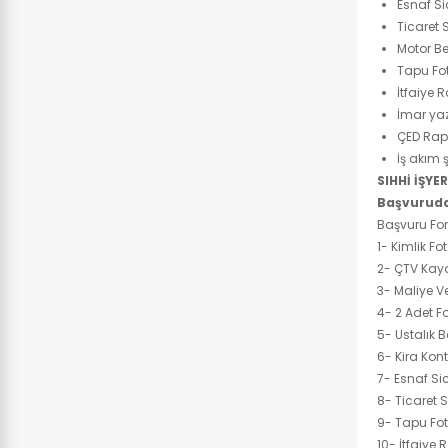
Esnaf Si
Ticaret 
Motor B
Tapu Fot
İtfaiye 
İmar yaz
ÇED Rapo
İş akım 
SIHHİ İŞYE
Başvuruda
Başvuru F
1- Kimlik F
2- ÇTV Kay
3- Maliye V
4- 2 Adet Fo
5- Ustalık B
6- Kira Kont
7- Esnaf Si
8- Ticaret S
9- Tapu Fot
10- İtfaiye 