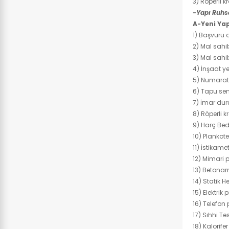
3) Röperli kr
-Yapı Ruhsa
A-Yeni Yap
1) Başvuru d
2) Mal sahi
3) Mal sahi
4) İnşaat ye
5) Numarat
6) Tapu se
7) İmar du
8) Röperli kr
9) Harç Bed
10) Plankote
11) İstikame
12) Mimari 
13) Betonar
14) Statik 
15) Elektrik
16) Telefon 
17) Sıhhi Te
18) Kalorife