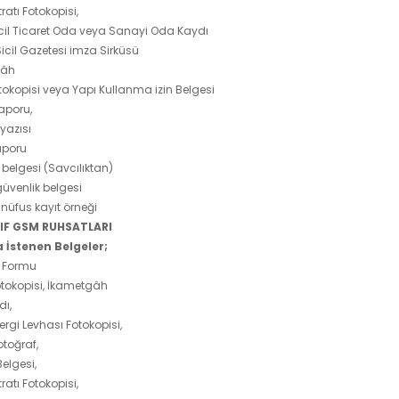
ratı Fotokopisi,
cil Ticaret Oda veya Sanayi Oda Kaydı
Sicil Gazetesi imza Sirküsü
gâh
okopisi veya Yapı Kullanma izin Belgesi
Raporu,
yazısı
aporu
l belgesi (Savcılıktan)
üvenlik belgesi
 nüfus kayıt örneği
INIF GSM RUHSATLARI
 İstenen Belgeler;
 Formu
otokopisi, İkametgâh
dı,
ergi Levhası Fotokopisi,
otoğraf,
Belgesi,
ratı Fotokopisi,