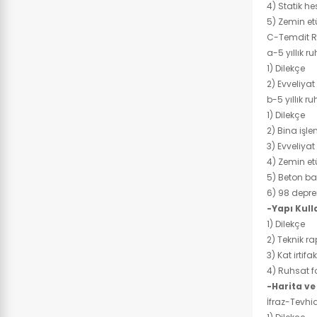
4) Statik he
5) Zemin e
C-Temdit R
a-5 yıllık 
1) Dilekçe
2) Evveliya
b-5 yıllık r
1) Dilekçe
2) Bina işl
3) Evveliya
4) Zemin e
5) Beton ba
6) 98 depre
-Yapı Kull
1) Dilekçe
2) Teknik ra
3) Kat irtif
4) Ruhsat f
-Harita ve
İfraz-Tevhi