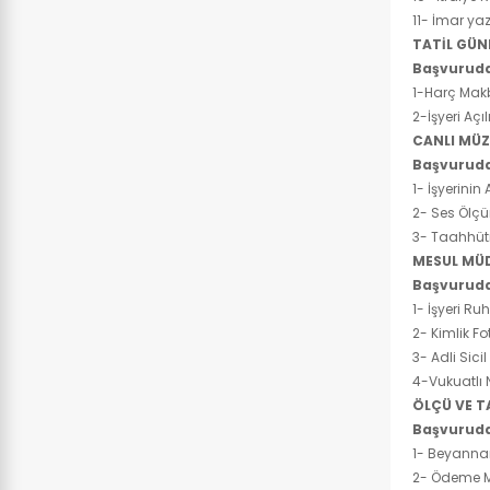
11- İmar yaz
TATİL GÜN
Başvuruda
1-Harç 
2-İşyeri Açı
CANLI MÜZİ
Başvuruda
1- İşyerin
2- Ses Ölç
3- Taahhü
MESUL MÜD
Başvuruda
1- İşyeri
2- Kimlik Fo
3- Adli Sici
4-Vukuatlı 
ÖLÇÜ VE T
Başvuruda
1- Beyan
2- Ödeme 