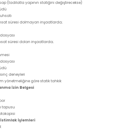
sap (tadilatla yapının statiğini değiştirecekse)
tüdü
uhsatı
ruhsat süresi dolmayan inşaatlarda;
t dosyası
uhsat süresi dolan inşaatlarda;
enmesi
t dosyası
tüdü
sınç deneyleri
m yönetmeliğine göre statik tahkik
anma İzin Belgesi
por
akı tapusu
otokopisi
 İstimlak İşlemleri
d: