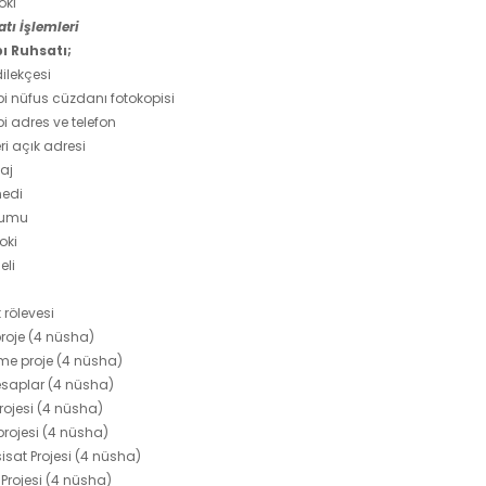
oki
tı İşlemleri
ı Ruhsatı;
ilekçesi
bi nüfus cüzdanı fotokopisi
bi adres ve telefon
ri açık adresi
aj
nedi
rumu
oki
eli
t rölevesi
proje (4 nüsha)
me proje (4 nüsha)
Hesaplar (4 nüsha)
 projesi (4 nüsha)
projesi (4 nüsha)
sisat Projesi (4 nüsha)
r Projesi (4 nüsha)