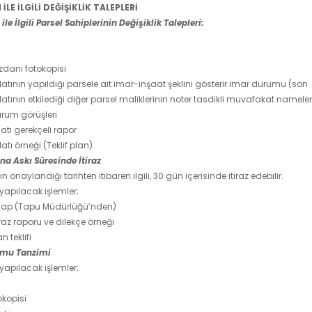
İLE İLGİLİ DEĞİŞİKLİK TALEPLERİ
ile İlgili Parsel Sahiplerinin Değişiklik Talepleri:
zdanı fotokopisi
ilatının yapıldığı parsele ait imar-inşaat şeklini gösterir imar durumu (son
latının etkilediği diğer parsel maliklerinin noter tasdikli muvafakat nameler
urum görüşleri
latı gerekçeli rapor
latı örneği (Teklif plan)
na Askı Süresinde İtiraz
n onaylandığı tarihten itibaren ilgili, 30 gün içerisinde itiraz edebilir.
apılacak işlemler;
 çap (Tapu Müdürlüğü’nden)
tiraz raporu ve dilekçe örneği
n teklifi
umu Tanzimi
apılacak işlemler;
okopisi