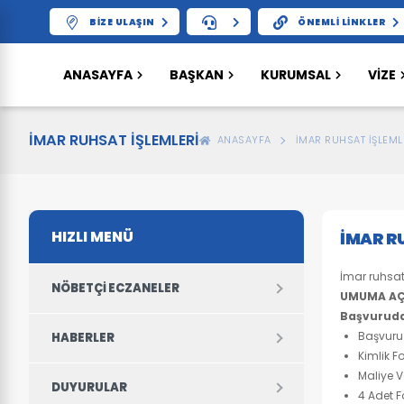
BIZE ULAŞIN
ÖNEMLI LINKLER
ANASAYFA
BAŞKAN
KURUMSAL
VIZE
İMAR RUHSAT İŞLEMLERI
ANASAYFA
İMAR RUHSAT İŞLEML
HIZLI MENÜ
İMAR R
İmar ruhsat 
NÖBETÇI ECZANELER
UMUMA AÇI
Başvuruda
Başvuru
HABERLER
Kimlik Fo
Maliye V
DUYURULAR
4 Adet F