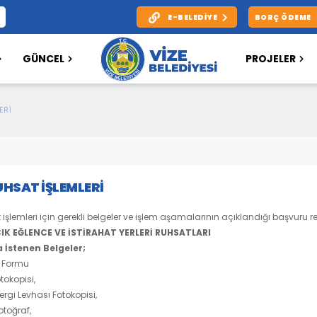
E-BELEDIYE
BORÇ ÖDEME
GÜNCEL
PROJELER
ERI
UHSAT İŞLEMLERI
işlemleri için gerekli belgeler ve işlem aşamalarının açıklandığı başvuru r
K EĞLENCE VE İSTİRAHAT YERLERİ RUHSATLARI
 İstenen Belgeler;
 Formu
tokopisi,
ergi Levhası Fotokopisi,
otoğraf,