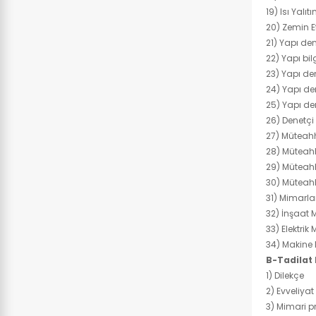
19) Isı Yalı
20) Zemin 
21) Yapı den
22) Yapı bil
23) Yapı de
24) Yapı d
25) Yapı de
26) Denetçi 
27) Müteah
28) Müteahh
29) Müteahh
30) Müteah
31) Mimarla
32) İnşaat 
33) Elektri
34) Makine
B-Tadilat
1) Dilekçe
2) Evveliya
3) Mimari p