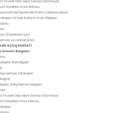
cil Ticaret Oda veya Sanayi Oda Kaydı
Sicil Gazetesi imza Sirküsü,
eyannamesi,(İşyerinde motor çalıştıracaksa)
okopisi ve Yapı Kullanma izin Belgesi
Raporu,
ısı
ru (Fabrikalar İçin)
şeması ve vaziyet planı
RLERİ AÇILIŞ RUHSATI
 İstenen Belgeler;
ormu
otokopisi, İkametgâh
dı
ergi Levhası Fotokopisi
toğraf,
elgesi, Satış Eleman belgesi
ratı
cil Ticaret Oda veya Sanayi Oda Kaydı
icil Gazetesi imza Sirküsü,
okopisi
Raporu,