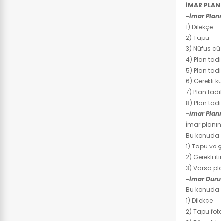
İMAR PLANI 
-İmar Planı 
1) Dilekçe
2) Tapu
3) Nüfus cü
4) Plan tad
5) Plan tadi
6) Gerekli k
7) Plan tadi
8) Plan tadi
-İmar Planı
İmar planını
Bu konuda y
1) Tapu ve
2) Gerekli i
3) Varsa pla
-İmar Dur
Bu konuda y
1) Dilekçe
2) Tapu fot