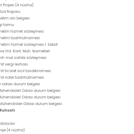
tım Projesi (4 nüsha)
Etüd Raporu
etim izin belgesi
gi formu
netim hizmet sözleşmesi
enetim taahhütnamesi
netim hizmet sözleşmesi 1. taksit
ve Yrd. Kont. Müh. İkametleri
hit-mal sahibi sözleşmesi
it vergi levhası
it ticaret sicil tasdiknamesi
hit noter taahhütnamesi
r odası durum belgesi
Mühendisleri Odası durum belgesi
k Mühendisleri Odası durum belgesi
 Mühendisleri Odası durum belgesi
 Ruhsatı
t dosyası
roje (4 nüsha)