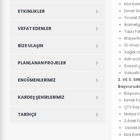
Kira Kont
Esnaf Si
ETKINLIKLER
Ticaret 
İkamet
VEFAT EDENLER
Tapu Fot
İtfaiye 
10-İmar 
BIZE ULAŞIN
Sağlık r
Adli sici
PLANLANAN PROJELER
Sosyal g
Vukuatlı
2. VE 3. S
ENCÜMENLERIMIZ
Başvuruda
Başvuru
KARDEŞ ŞEHIRLERIMIZ
Kimlik F
ÇTV Kay
Maliye V
TARIHÇE
2 Adet F
Ustalık 
Kira Kont