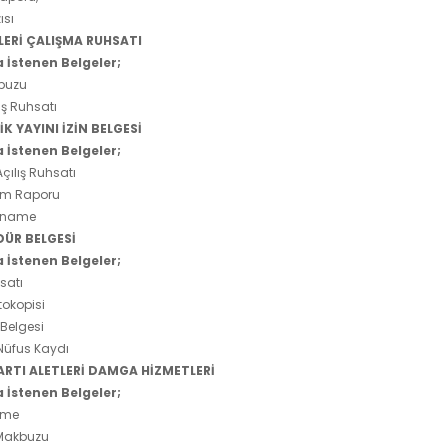
ısı
LERİ ÇALIŞMA RUHSATI
 İstenen Belgeler;
Makbuzu
lış Ruhsatı
K YAYINI İZİN BELGESİ
 İstenen Belgeler;
in Açılış Ruhsatı
üm Raporu
tname
ÜR BELGESİ
 İstenen Belgeler;
 Ruhsatı
tokopisi
l Belgesi
Nüfus Kaydı
ARTI ALETLERİ DAMGA HİZMETLERİ
 İstenen Belgeler;
name
Makbuzu