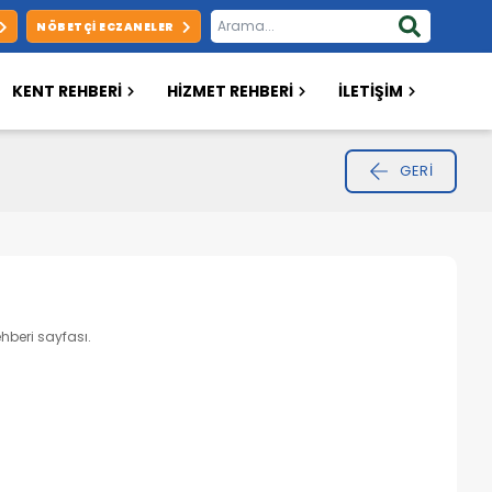
NÖBETÇI ECZANELER
KENT REHBERİ
HİZMET REHBERİ
İLETİŞİM
GERI
ehberi sayfası.