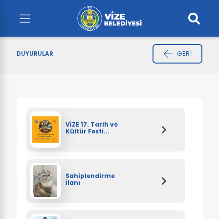
GERI
DUYURULAR
VİZE 17. Tarih ve
Kültür Festi...
Sahiplendirme
İlanı