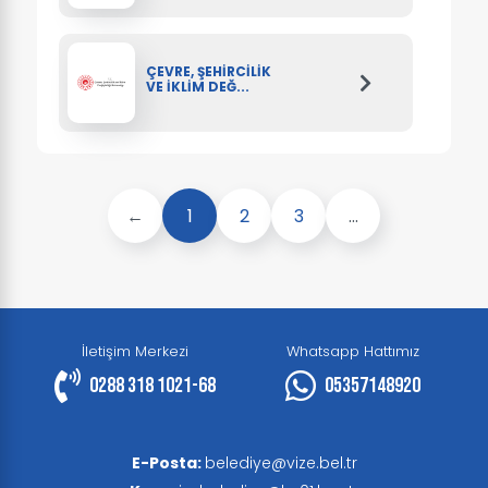
ÇEVRE, ŞEHİRCİLİK
VE İKLİM DEĞ...
←
1
2
3
...
İletişim Merkezi
Whatsapp Hattımız
0288 318 1021-68
05357148920
E-Posta:
belediye@vize.bel.tr