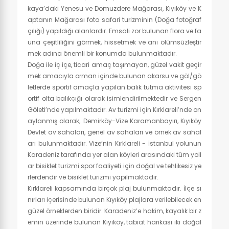
kaya’daki Yenesu ve Domuzdere Mağarası, Kıyıköy ve K
aptanın Mağarası foto safari turizminin (Doğa fotoğraf
çılığı) yapıldığı alanlardır. Emsali zor bulunan flora ve fa
una çeşitliliğini görmek, hissetmek ve anı ölümsüzleştir
mek adına önemli bir konumda bulunmaktadır.
Doğa ile iç içe, ticari amaç taşımayan, güzel vakit geçir
mek amacıyla orman içinde bulunan akarsu ve göl/gö
letlerde sportif amaçla yapılan balık tutma aktivitesi sp
ortif olta balıkçığı olarak isimlendirilmektedir ve Sergen
Göleti’nde yapılmaktadır. Av turizmi için Kırklareli’nde on
aylanmış olarak; Demirköy-Vize Karamanbayırı, Kıyıköy
Devlet av sahaları, genel av sahaları ve örnek av sahal
arı bulunmaktadır. Vize’nin Kırklareli - İstanbul yolunun
Karadeniz tarafında yer alan köyleri arasındaki tüm yoll
ar bisiklet turizmi spor faaliyeti için doğal ve tehlikesiz ye
rlerdendir ve bisiklet turizmi yapılmaktadır.
Kırklareli kapsamında birçok plaj bulunmaktadır. İlçe sı
nırları içerisinde bulunan Kıyıköy plajlara verilebilecek en
güzel örneklerden biridir. Karadeniz’e hakim, kayalık bir z
emin üzerinde bulunan Kıyıköy, tabiat harikası iki doğal