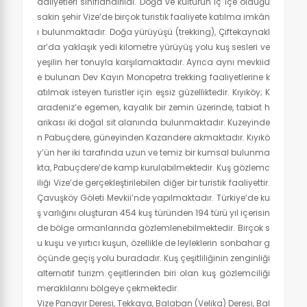
aaliyetleri sınıflandırıldı. Doğa ve kültürün iç içe olduğu
sakin şehir Vize’de birçok turistik faaliyete katılma imkân
ı bulunmaktadır. Doğa yürüyüşü (trekking), Çiftekaynakl
ar’da yaklaşık yedi kilometre yürüyüş yolu kuş sesleri ve
yeşilin her tonuyla karşılamaktadır. Ayrıca aynı mevkiid
e bulunan Dev Kayın Monopetra trekking faaliyetlerine k
atılmak isteyen turistler için eşsiz güzelliktedir. Kıyıköy; K
aradeniz’e egemen, kayalık bir zemin üzerinde, tabiat h
arikası iki doğal sit alanında bulunmaktadır. Kuzeyinde
n Pabuçdere, güneyinden Kazandere akmaktadır. Kıyıkö
y’ün her iki tarafında uzun ve temiz bir kumsal bulunma
kta, Pabuçdere’de kamp kurulabilmektedir. Kuş gözlemc
iliği Vize’de gerçekleştirilebilen diğer bir turistik faaliyettir.
Çavuşköy Göleti Mevkii’nde yapılmaktadır. Türkiye’de ku
ş varlığını oluşturan 454 kuş türünden 194 türü yıl içerisin
de bölge ormanlarında gözlemlenebilmektedir. Birçok s
u kuşu ve yırtıcı kuşun, özellikle de leyleklerin sonbahar g
öçünde geçiş yolu buradadır. Kuş çeşitliliğinin zenginliği
alternatif turizm çeşitlerinden biri olan kuş gözlemciliği
meraklılarını bölgeye çekmektedir.
Vize Panayır Deresi, Tekkaya, Balaban (Velika) Deresi, Bal