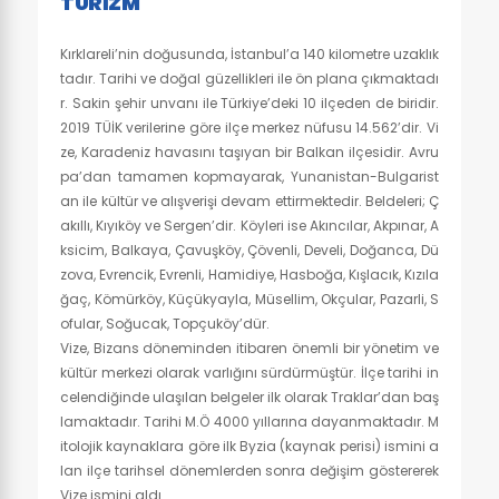
TURIZM
Kırklareli’nin doğusunda, İstanbul’a 140 kilometre uzaklık
tadır. Tarihi ve doğal güzellikleri ile ön plana çıkmaktadı
r. Sakin şehir unvanı ile Türkiye’deki 10 ilçeden de biridir.
2019 TÜİK verilerine göre ilçe merkez nüfusu 14.562’dir. Vi
ze, Karadeniz havasını taşıyan bir Balkan ilçesidir. Avru
pa’dan tamamen kopmayarak, Yunanistan-Bulgarist
an ile kültür ve alışverişi devam ettirmektedir. Beldeleri; Ç
akıllı, Kıyıköy ve Sergen’dir. Köyleri ise Akıncılar, Akpınar, A
ksicim, Balkaya, Çavuşköy, Çövenli, Develi, Doğanca, Dü
zova, Evrencik, Evrenli, Hamidiye, Hasboğa, Kışlacık, Kızıla
ğaç, Kömürköy, Küçükyayla, Müsellim, Okçular, Pazarli, S
ofular, Soğucak, Topçuköy’dür.
Vize, Bizans döneminden itibaren önemli bir yönetim ve
kültür merkezi olarak varlığını sürdürmüştür. İlçe tarihi in
celendiğinde ulaşılan belgeler ilk olarak Traklar’dan baş
lamaktadır. Tarihi M.Ö 4000 yıllarına dayanmaktadır. M
itolojik kaynaklara göre ilk Byzia (kaynak perisi) ismini a
lan ilçe tarihsel dönemlerden sonra değişim göstererek
Vize ismini aldı.