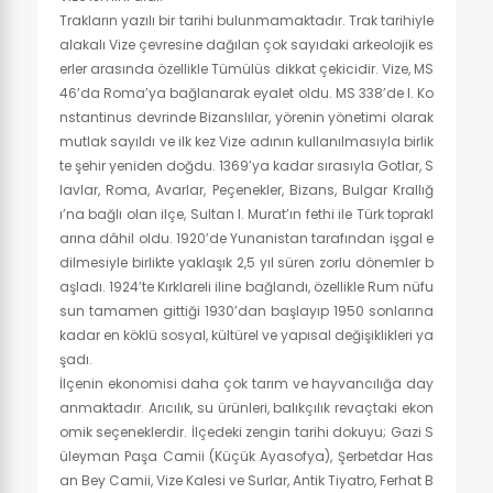
Trakların yazılı bir tarihi bulunmamaktadır. Trak tarihiyle
alakalı Vize çevresine dağılan çok sayıdaki arkeolojik es
erler arasında özellikle Tümülüs dikkat çekicidir. Vize, MS
46’da Roma’ya bağlanarak eyalet oldu. MS 338’de I. Ko
nstantinus devrinde Bizanslılar, yörenin yönetimi olarak
mutlak sayıldı ve ilk kez Vize adının kullanılmasıyla birlik
te şehir yeniden doğdu. 1369’ya kadar sırasıyla Gotlar, S
lavlar, Roma, Avarlar, Peçenekler, Bizans, Bulgar Krallığ
ı’na bağlı olan ilçe, Sultan I. Murat’ın fethi ile Türk toprakl
arına dâhil oldu. 1920’de Yunanistan tarafından işgal e
dilmesiyle birlikte yaklaşık 2,5 yıl süren zorlu dönemler b
aşladı. 1924’te Kırklareli iline bağlandı, özellikle Rum nüfu
sun tamamen gittiği 1930’dan başlayıp 1950 sonlarına
kadar en köklü sosyal, kültürel ve yapısal değişiklikleri ya
şadı.
İlçenin ekonomisi daha çok tarım ve hayvancılığa day
anmaktadır. Arıcılık, su ürünleri, balıkçılık revaçtaki ekon
omik seçeneklerdir. İlçedeki zengin tarihi dokuyu; Gazi S
üleyman Paşa Camii (Küçük Ayasofya), Şerbetdar Has
an Bey Camii, Vize Kalesi ve Surlar, Antik Tiyatro, Ferhat B