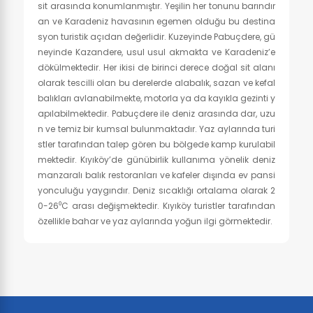
sit arasında konumlanmıştır. Yeşilin her tonunu barındır
an ve Karadeniz havasının egemen olduğu bu destina
syon turistik açıdan değerlidir. Kuzeyinde Pabuçdere, gü
neyinde Kazandere, usul usul akmakta ve Karadeniz’e
dökülmektedir. Her ikisi de birinci derece doğal sit alanı
olarak tescilli olan bu derelerde alabalık, sazan ve kefal
balıkları avlanabilmekte, motorla ya da kayıkla gezinti y
apılabilmektedir. Pabuçdere ile deniz arasında dar, uzu
n ve temiz bir kumsal bulunmaktadır. Yaz aylarında turi
stler tarafından talep gören bu bölgede kamp kurulabil
mektedir. Kıyıköy’de günübirlik kullanıma yönelik deniz
manzaralı balık restoranları ve kafeler dışında ev pansi
yonculuğu yaygındır. Deniz sıcaklığı ortalama olarak 2
0-26⁰C arası değişmektedir. Kıyıköy turistler tarafından
özellikle bahar ve yaz aylarında yoğun ilgi görmektedir.