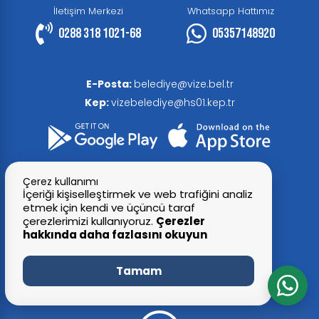
İletişim Merkezi
Whatsapp Hattımız
0288 318 1021-68
05357148920
E-Posta:
belediye@vize.bel.tr
Kep:
vizebelediye@hs01.kep.tr
Çerez kullanımı
İçeriği kişiselleştirmek ve web trafiğini analiz
etmek için kendi ve üçüncü taraf
çerezlerimizi kullanıyoruz.
Çerezler
hakkında daha fazlasını okuyun
© 2026 Tüm Hakları Saklıdır
Tamam
Vize Belediye Başkanlığı