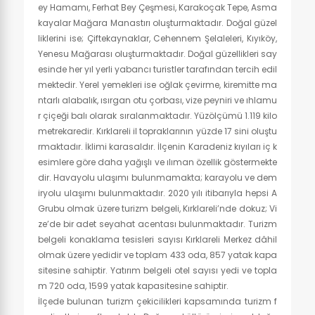
ey Hamamı, Ferhat Bey Çeşmesi, Karakoçak Tepe, Asma
kayalar Mağara Manastırı oluşturmaktadır. Doğal güzel
liklerini ise; Çiftekaynaklar, Cehennem Şelaleleri, Kıyıköy,
Yenesu Mağarası oluşturmaktadır. Doğal güzellikleri say
esinde her yıl yerli yabancı turistler tarafından tercih edil
mektedir. Yerel yemekleri ise oğlak çevirme, kiremitte ma
ntarlı alabalık, ısırgan otu çorbası, vize peyniri ve ıhlamu
r çiçeği balı olarak sıralanmaktadır. Yüzölçümü 1.119 kilo
metrekaredir. Kırklareli il topraklarının yüzde 17 sini oluştu
rmaktadır. İklimi karasaldır. İlçenin Karadeniz kıyıları iç k
esimlere göre daha yağışlı ve ılıman özellik göstermekte
dir. Havayolu ulaşımı bulunmamakta; karayolu ve dem
iryolu ulaşımı bulunmaktadır. 2020 yılı itibarıyla hepsi A
Grubu olmak üzere turizm belgeli, Kırklareli’nde dokuz; Vi
ze’de bir adet seyahat acentası bulunmaktadır. Turizm
belgeli konaklama tesisleri sayısı Kırklareli Merkez dâhil
olmak üzere yedidir ve toplam 433 oda, 857 yatak kapa
sitesine sahiptir. Yatırım belgeli otel sayısı yedi ve topla
m 720 oda, 1599 yatak kapasitesine sahiptir.
İlçede bulunan turizm çekicilikleri kapsamında turizm f