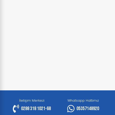
İletişim Merkezi
Whatsapp Hattımız
0288 318 1021-68
05357148920