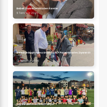
Bebek Ziyaretlerimizden Kareler
9 Temmuz 2026
Belediye Başkanımız Ercan ÖZALP Pazar Esnafını Ziyaret Et
ti
13 Temmuz 2026
Yaz Kurslarımız Devam Ediyor