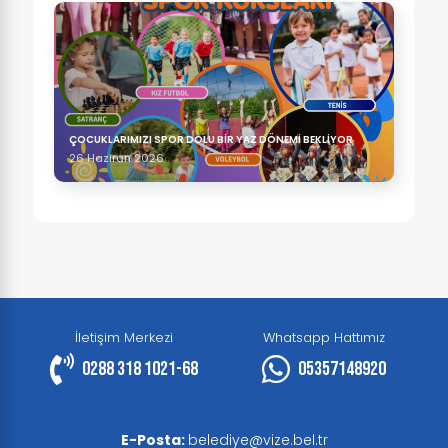
ÇOCUKLARIMIZI SPOR DOLU BİR YAZ DÖNEMİ BEKLİYOR
26 Haziran 2026
İletişim Merkezi
Whatsapp Hattımız
0288 318 1021-68
05357148920
E-Posta:
belediye@vize.bel.tr