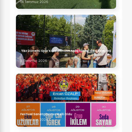
14 Temmuz 2026
Yaz Dönemi Spor Kurslarımızın Açılış Töreni Gerçekleştiril
di
3 Temmuz 2026
Festival Sanatçılarımız Belli Oldu
30 Haziran 2026