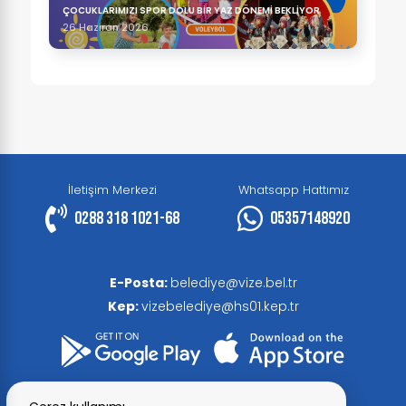
ÇOCUKLARIMIZI SPOR DOLU BİR YAZ DÖNEMİ BEKLİYOR
26 Haziran 2026
İletişim Merkezi
Whatsapp Hattımız
0288 318 1021-68
05357148920
E-Posta:
belediye@vize.bel.tr
Kep:
vizebelediye@hs01.kep.tr