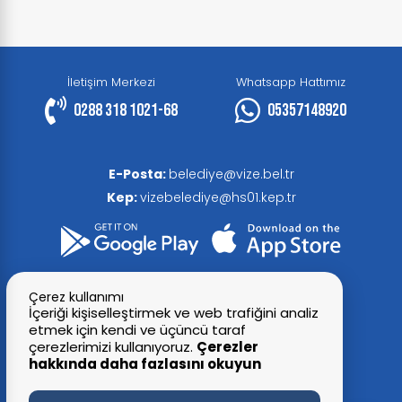
İletişim Merkezi
Whatsapp Hattımız
0288 318 1021-68
05357148920
E-Posta:
belediye@vize.bel.tr
Kep:
vizebelediye@hs01.kep.tr
Çerez kullanımı
İçeriği kişiselleştirmek ve web trafiğini analiz
etmek için kendi ve üçüncü taraf
çerezlerimizi kullanıyoruz.
Çerezler
hakkında daha fazlasını okuyun
© 2026 Tüm Hakları Saklıdır