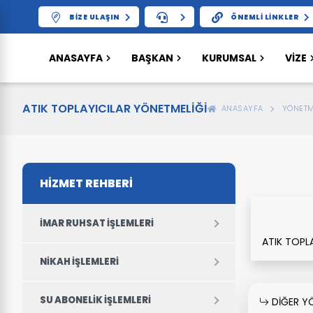
BIZE ULAŞIN
ÖNEMLI LINKLER
ANASAYFA
BAŞKAN
KURUMSAL
VIZE
ATIK TOPLAYICILAR YÖNETMELİĞİ
ANASAYFA
YÖNETM
HİZMET REHBERİ
İMAR RUHSAT İŞLEMLERI
ATIK TOPL
NIKAH İŞLEMLERI
SU ABONELIK İŞLEMLERI
DİĞER Y