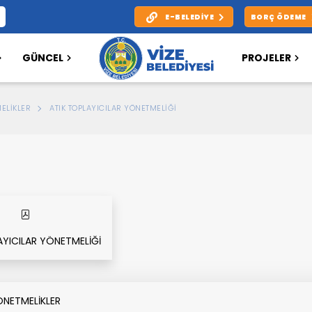
E-BELEDIYE
BORÇ ÖDEME
GÜNCEL
PROJELER
ELIKLER
ATIK TOPLAYICILAR YÖNETMELİĞİ
AYICILAR YÖNETMELİĞİ
ÖNETMELİKLER