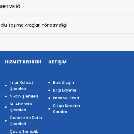
ÖNETMELİĞİ
Toplu Taşıma Araçları Yönetmeliği
HİZMET REHBERİ
İLETİŞİM
İmar Ruhsat
Bize Ulaşın
İşlemleri
Bilgi Edinme
Nikah İşlemleri
İstek ve Öneri
Su Abonelik
Sıkça Sorulan
İşlemleri
Sorular
Cenaze Ve Defin
İşlemleri
Çevre Temizlik