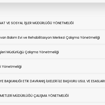
NAT VE SOSYAL İŞLER MÜDÜRLÜĞÜ YÖNETMELİĞİ
van Bakım Evi ve Rehabilitasyon Merkezi Çalışma Yönetmeliği
İşleri Müdürlüğü Çalışma Yönetmeliği
si Yönetmeliği
İYE BAŞKANLIĞI ETİK DAVRANIŞ İLKELERİ İLE BAŞVURU USUL VE ESASLA
ZMETLERİ MÜDÜRLÜĞÜ ÇALIŞMA YÖNETMELİĞİ