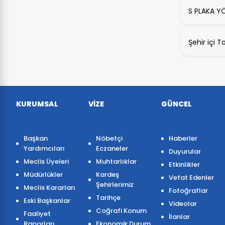
S PLAKA Y
Şehir içi 
KURUMSAL
VIZE
GÜNCEL
Başkan
Nöbetçi
Haberler
Yardımcıları
Eczaneler
Duyurular
Meclis Üyeleri
Muhtarlıklar
Etkinlikler
Müdürlükler
Kardeş
Vefat Edenler
Şehirlerimiz
Meclis Kararları
Fotoğraflar
Tarihçe
Eski Başkanlar
Videolar
Coğrafi Konum
Faaliyet
İlanlar
Raporları
Ekonomik Durum