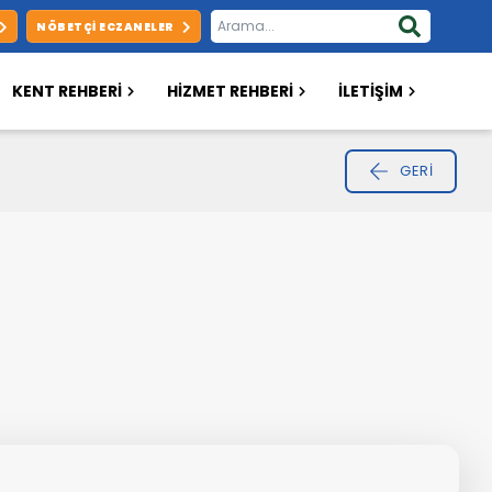
NÖBETÇI ECZANELER
KENT REHBERİ
HİZMET REHBERİ
İLETİŞİM
GERI